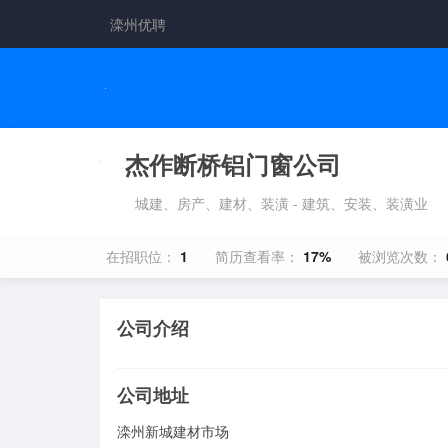
滦州优聘
杰作断桥铝门窗公司
城建、房产、建材、装潢 - 建筑、安装、装潢业
在招职位：
1
简历查看率：
17%
被浏览次数：
公司介绍
公司地址
滦州新城建材市场