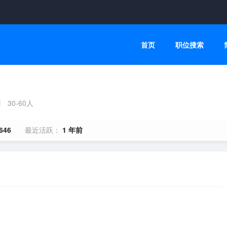
首页
职位搜索
30-60人
646
最近活跃：
1 年前