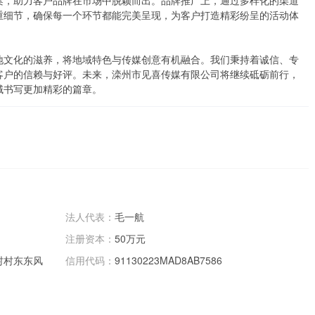
案，助力客户品牌在市场中脱颖而出。品牌推广上，通过多样化的渠道
重细节，确保每一个环节都能完美呈现，为客户打造精彩纷呈的活动体
地文化的滋养，将地域特色与传媒创意有机融合。我们秉持着诚信、专
客户的信赖与好评。未来，滦州市见喜传媒有限公司将继续砥砺前行，
域书写更加精彩的篇章。
法人代表：
毛一航
注册资本：
50万元
村村东东风
信用代码：
91130223MAD8AB7586