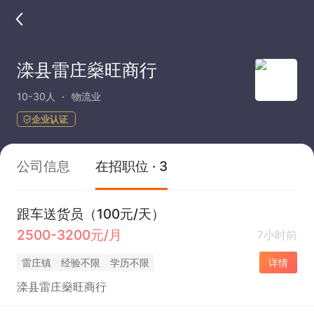
滦县雷庄燊旺商行
10-30人
物流业
企业认证
公司信息
在招职位 · 3
跟车送货员（100元/天）
2500-3200元/月
7小时前
雷庄镇
经验不限
学历不限
详情
滦县雷庄燊旺商行