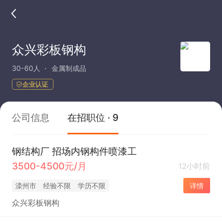
众兴彩板钢构
30-60人
金属制成品
企业认证
公司信息
在招职位 · 9
钢结构厂 招场内钢构件喷漆工
3500-4500元/月
12小时前
滦州市
经验不限
学历不限
详情
众兴彩板钢构