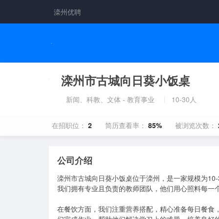
滦州优聘
滦州市古城向日葵小饭桌
新闻、科教、文体 - 教育事业
10-30人
在招职位：
2
简历查看率：
85%
被浏览次数：
公司介绍
滦州市古城向日葵小饭桌位于滦州，是一家规模为10
我们拥有专业且负责的教师团队，他们用心照料每一个
在餐饮方面，我们注重营养搭配，精心准备每日餐食