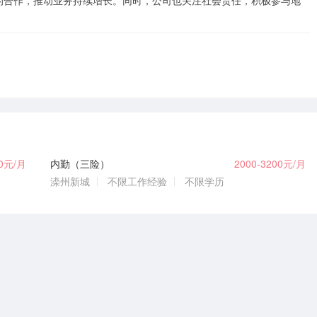
的合作，推动业务持续增长。同时，公司也关注社会责任，积极参与地
00元/月
内勤（三险）
2000-3200元/月
滦州新城
不限工作经验
不限学历