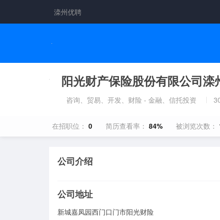
滦州优聘
阳光财产保险股份有限公司滦
咨询、贸易、开发、财险 - 金融、信托投资
3
在招职位：
0
简历查看率：
84%
被浏览次数：
公司介绍
公司地址
新城嘉凤园西门口门市阳光财险