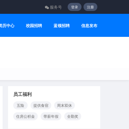
服务号
登录
注册
简历中心
校园招聘
蓝领招聘
信息发布
员工福利
五险
提供食宿
周末双休
住房公积金
带薪年假
全勤奖