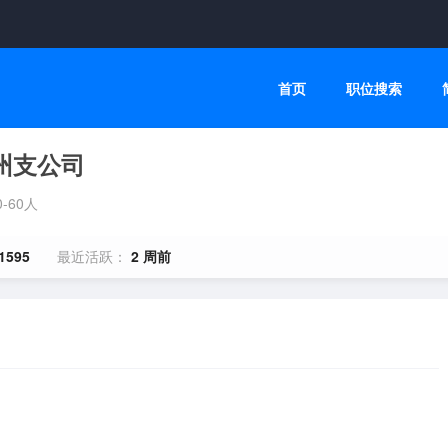
首页
职位搜索
州支公司
0-60人
1595
最近活跃：
2 周前