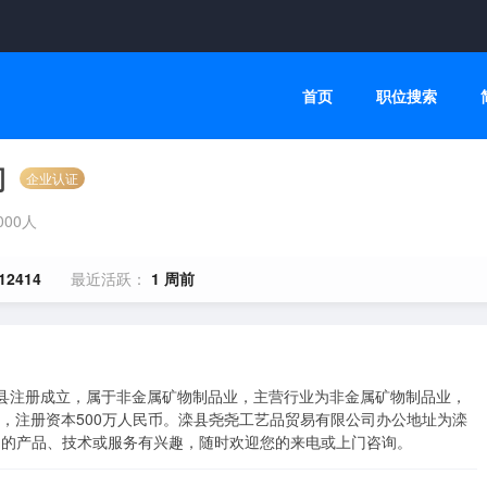
首页
职位搜索
司
企业认证
1000人
12414
最近活跃：
1 周前
5在滦县注册成立，属于非金属矿物制品业，主营行业为非金属矿物制品业，
0 人，注册资本500万人民币。滦县尧尧工艺品贸易有限公司办公地址为滦
们的产品、技术或服务有兴趣，随时欢迎您的来电或上门咨询。