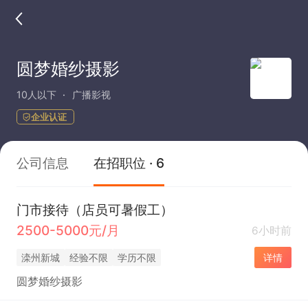
圆梦婚纱摄影
10人以下
广播影视
企业认证
公司信息
在招职位 · 6
门市接待（店员可暑假工）
2500-5000元/月
6小时前
滦州新城
经验不限
学历不限
详情
圆梦婚纱摄影