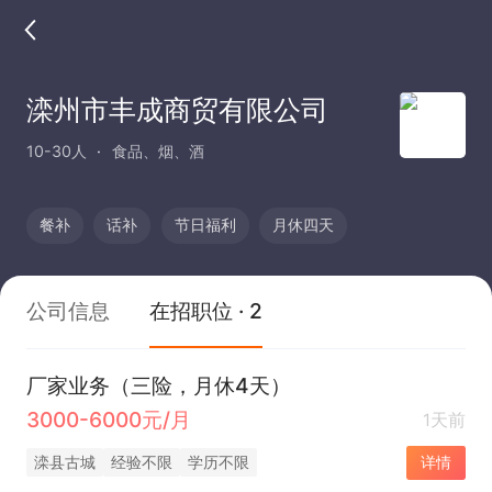
滦州市丰成商贸有限公司
10-30人
食品、烟、酒
餐补
话补
节日福利
月休四天
公司信息
在招职位 · 2
厂家业务（三险，月休4天）
3000-6000元/月
1天前
滦县古城
经验不限
学历不限
详情