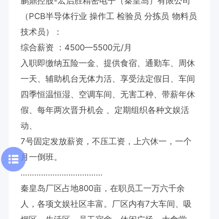
鹏鼎控股-宏启胜精密电子（秦皇岛）有限公司 

（PCB半导体行业 操作工 检验员 分拣员 物料员 
技术员）： 

综合薪资 ：4500—5500元/月

入职即缴纳五险一金、提供食宿、通勤车、周休
一天、辅助机台无体力活、享受法定假日、车间
四季恒温恒湿、空调车间、无害工种、带薪年休
假、每年两次晋升机会 、定期组织各种文娱活
动、

7号固定发放薪资，不压工资，上六休一，一个
月一倒班。

………………………………

秦皇岛厂区占地800亩，在职员工一万六千余
人，各项文娱社区丰富。厂区内有7大车间、吸