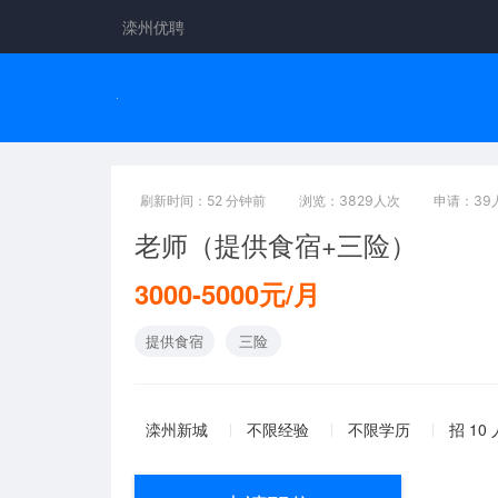
滦州优聘
刷新时间：52 分钟前
浏览：3829人次
申请：39
老师（提供食宿+三险）
3000-5000元/月
提供食宿
三险
滦州新城
不限经验
不限学历
招 10 