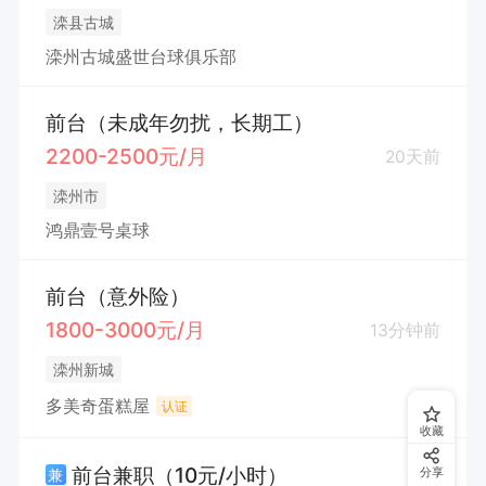
滦县古城
滦州古城盛世台球俱乐部
前台（未成年勿扰，长期工）
2200-2500元/月
20天前
滦州市
鸿鼎壹号桌球
前台（意外险）
1800-3000元/月
13分钟前
滦州新城
多美奇蛋糕屋
认证
收藏
前台兼职（10元/小时）
兼
分享