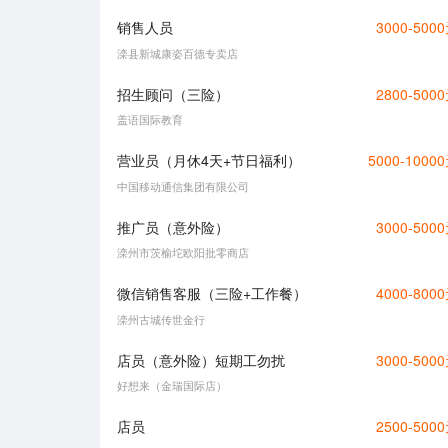
销售人员
3000-500
滦县新城康姿百德专卖店
招生顾问（三险）
2800-500
盖语国际教育
营业员（月休4天+节日福利）
5000-1000
中国移动通信集团有限公司
推广员（意外险）
3000-500
滦州市茨榆坨欧阳批零商店
微信销售客服（三险+工作餐）
4000-800
滦州古城传世金行
店员（意外险）短期工勿扰
3000-500
好想来（金瑞国际店）
店员
2500-500