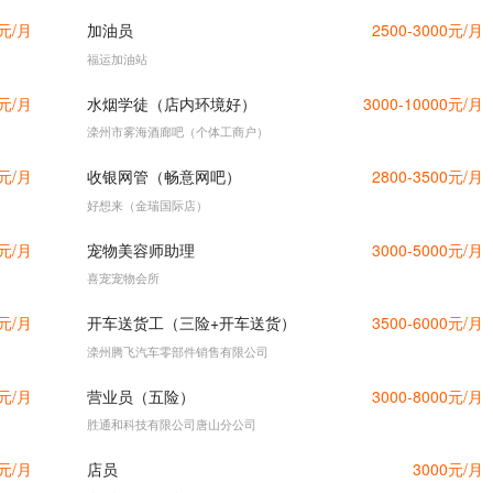
0元/月
加油员
2500-3000元/月
福运加油站
0元/月
水烟学徒（店内环境好）
3000-10000元/月
滦州市雾海酒廊吧（个体工商户）
0元/月
收银网管（畅意网吧）
2800-3500元/月
好想来（金瑞国际店）
0元/月
宠物美容师助理
3000-5000元/月
喜宠宠物会所
0元/月
开车送货工（三险+开车送货）
3500-6000元/月
滦州腾飞汽车零部件销售有限公司
0元/月
营业员（五险）
3000-8000元/月
胜通和科技有限公司唐山分公司
0元/月
店员
3000元/月