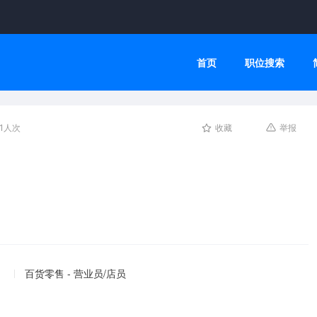
首页
职位搜索
1人次
收藏
举报
百货零售 - 营业员/店员