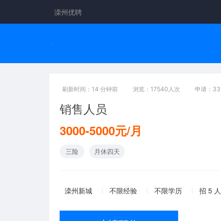
滦州优聘
刷新时间：14 分钟前
浏览：17540人次
申请：33
销售人员
3000-5000元/月
三险
月休四天
滦州新城
不限经验
不限学历
招 5 人