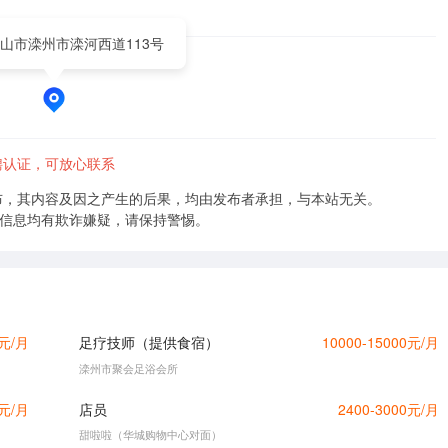
山市滦州市滦河西道113号
聘认证，可放心联系
布，其内容及因之产生的后果，均由发布者承担，与本站无关。
的信息均有欺诈嫌疑，请保持警惕。
0元/月
足疗技师（提供食宿）
10000-15000元/月
滦州市聚会足浴会所
0元/月
店员
2400-3000元/月
甜啦啦（华城购物中心对面）