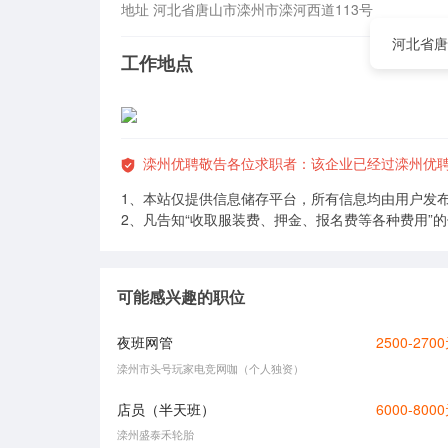
地址 河北省唐山市滦州市滦河西道113号
河北省唐
工作地点
滦州优聘敬告各位求职者：该企业已经过滦州优
1、本站仅提供信息储存平台，所有信息均由用户发
2、凡告知“收取服装费、押金、报名费等各种费用”
可能感兴趣的职位
夜班网管
2500-270
滦州市头号玩家电竞网咖（个人独资）
店员（半天班）
6000-800
滦州盛泰禾轮胎