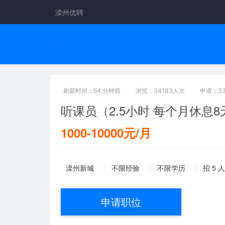
滦州优聘
刷新时间：54 分钟前
浏览：34183人次
申请：3
听课员（2.5小时 每个月休息8
1000-10000元/月
滦州新城
不限经验
不限学历
招 5 人
申请职位