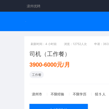
滦州优聘
刷新时间：4 小时前
浏览：12752人次
申请：36
司机（工作餐）
3900-6000元/月
工作餐
滦州市
不限经验
不限学历
招 5 人