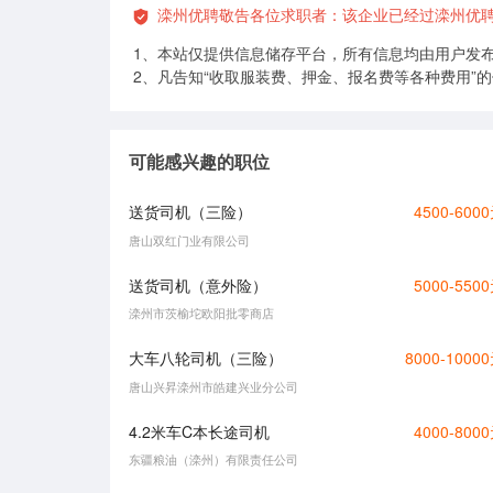
滦州优聘敬告各位求职者：该企业已经过滦州优
1、本站仅提供信息储存平台，所有信息均由用户发
2、凡告知“收取服装费、押金、报名费等各种费用”
可能感兴趣的职位
送货司机（三险）
4500-600
唐山双红门业有限公司
送货司机（意外险）
5000-550
滦州市茨榆坨欧阳批零商店
大车八轮司机（三险）
8000-1000
唐山兴昇滦州市皓建兴业分公司
4.2米车C本长途司机
4000-800
东疆粮油（滦州）有限责任公司