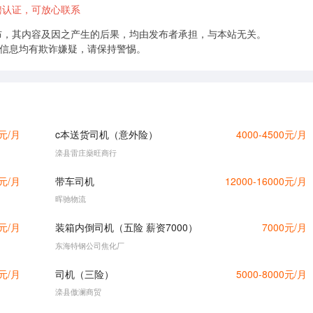
聘认证，可放心联系
布，其内容及因之产生的后果，均由发布者承担，与本站无关。
的信息均有欺诈嫌疑，请保持警惕。
0元/月
c本送货司机（意外险）
4000-4500元/月
滦县雷庄燊旺商行
0元/月
带车司机
12000-16000元/月
晖驰物流
0元/月
装箱内倒司机（五险 薪资7000）
7000元/月
东海特钢公司焦化厂
0元/月
司机（三险）
5000-8000元/月
滦县傲澜商贸