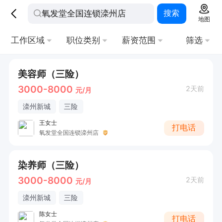
搜索
地图
工作区域
职位类别
薪资范围
筛选
美容师（三险）
3000-8000
2天前
元/月
滦州新城
三险
王女士
打电话
氧发堂全国连锁滦州店
染养师（三险）
3000-8000
2天前
元/月
滦州新城
三险
陈女士
打电话