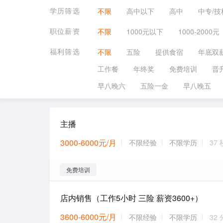
学历筛选
不限
高中以下
高中
中专/技
职位薪资
不限
1000元以下
1000-2000元
福利筛选
不限
五险
提供食宿
年底双
工作餐
年终奖
免费培训
晋
早八晚六
五险一金
早八晚五
主播
3000-6000元/月
不限经验
不限学历
37
免费培训
店内销售（工作5小时 三险 薪资3600+）
3600-6000元/月
不限经验
不限学历
32