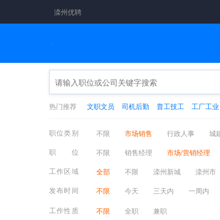
滦州优聘
热门推荐
文职文员
司机后勤
普工技工
工厂工业
职位类别
不限
市场销售
行政人事
城
工厂工业
餐饮休闲
金融保险
职位
不限
销售经理
市场/营销经理
翻译法律
轻工工艺
化工制药
推（营、促）销员
市场/行销企划
工作区域
全部
不限
滦州新城
滦州市
广告企划
区域销售经理
新闻媒
小马庄镇
响嘡街道
古马镇
发布时间
不限
今天
三天内
一周内
公关经理
市场销售其他相关
工作性质
不限
全职
兼职