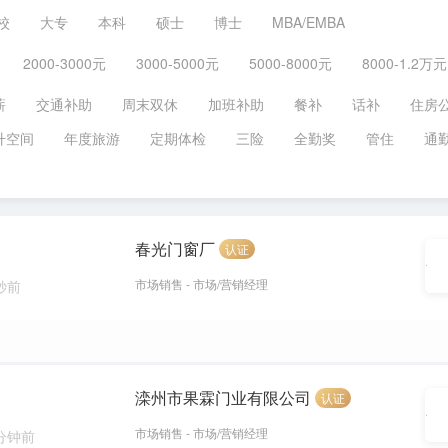
校
大专
本科
硕士
博士
MBA/EMBA
2000-3000元
3000-5000元
5000-8000元
8000-1.2万元
薪
交通补助
周末双休
加班补助
餐补
话补
住房
升空间
年度旅游
定期体检
三险
全勤奖
管住
通
春光门窗厂
认证
市场销售 - 市场/营销经理
 秒前
滦州市果霖门业有限公司
认证
市场销售 - 市场/营销经理
 分钟前