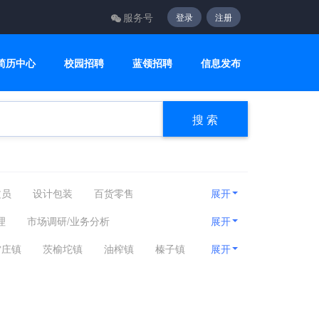
服务号
登录
注册
简历中心
校园招聘
蓝领招聘
信息发布
搜 索
文员
设计包装
百货零售
展开
咨询顾问
电子通讯
医疗美容
理
市场调研/业务分析
展开
员
价格企划
渠道经理
雷庄镇
茨榆坨镇
油榨镇
榛子镇
展开
销售
市场销售其他相关职位