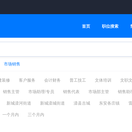
首页
职位搜索
市场销售
建装修
客户服务
会计财务
普工技工
文体培训
文职
管理运营
物流贸易
司机后勤
网络硬件
机械仪表
销售主管
市场助理/专员
销售代表
市场部主管
销售助
摄影影视
能源环保
编辑发行
其他分类
福利待遇
销售工程师
产品/品牌企划
商务经理
品牌经理
商务人
新城滦河街道
新城滦城街道
滦县古城
东安各庄镇
介企划
分销经理
市场推广/拓展/合作
促销/礼仪专员
电话
杨柳庄镇
王店子镇
九百户镇
滦州经济开发区
其他
一个月内
三个月内