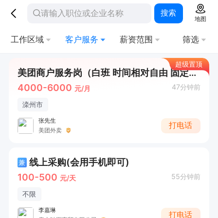
搜索
地图
工作区域
客户服务
薪资范围
筛选
超级置顶
美团商户服务岗（白班 时间相对自由 固定商圈）
4000-6000
47分钟前
元/月
滦州市
张先生
打电话
美团外卖
线上采购(会用手机即可)
兼
100-500
55分钟前
元/天
不限
李嘉琳
打电话