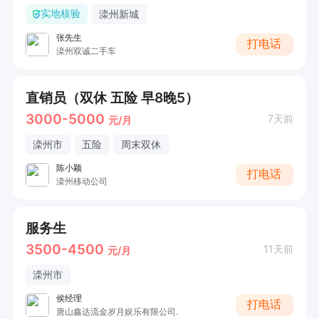
实地核验
滦州新城
张先生
打电话
滦州双诚二手车
直销员（双休 五险 早8晚5）
3000-5000
7天前
元/月
滦州市
五险
周末双休
陈小颖
打电话
滦州移动公司
服务生
3500-4500
11天前
元/月
滦州市
侯经理
打电话
唐山鑫达流金岁月娱乐有限公司.