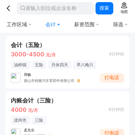
搜索
地图
工作区域
会计
薪资范围
筛选
会计（五险）
3000-4500
4分钟前
元/月
油榨镇
五险
月休四天
早八晚六
周畅
打电话
唐山市锦雅汽车零部件有限公司
内账会计（三险）
4000
6分钟前
元/月
滦州市
三险
孟先生
打电话