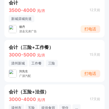
会计
3500-4000
12天前
元/月
新城滦城街道
杨丹
打电话
滦县兄弟广告
会计（三险+工作餐）
3000-5000
15天前
元/月
滦州新城
工作餐
三险
刘先生
打电话
广源汽配
会计（五险+法假）
3000-4000
17天前
元/月
滦州市
五险
提供食宿
管住
...