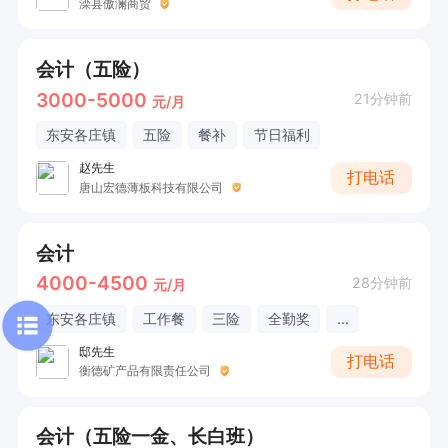
滦县傲澜商贸
会计（五险）
3000-5000
21分钟前
元/月
东安各庄镇
五险
餐补
节日福利
赵先生
打电话
唐山宏德薄板科技有限公司
会计
4000-4500
28分钟前
元/月
东安各庄镇
工作餐
三险
全勤奖
...
邸先生
打电话
衡德矿产品有限责任公司
会计（五险一金、长白班）