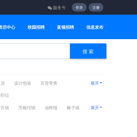
服务号
登录
注册
简历中心
校园招聘
蓝领招聘
信息发布
搜 索
文员
设计包装
百货零售
展开
咨询顾问
电子通讯
医疗美容
关职位
雷庄镇
茨榆坨镇
油榨镇
榛子镇
展开