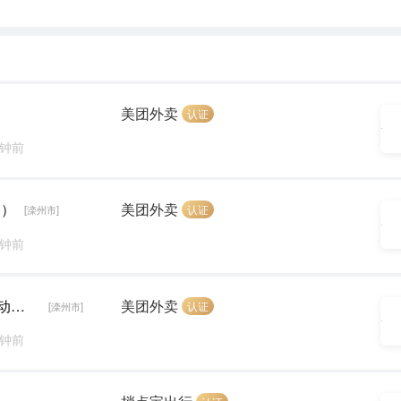
美团外卖
认证
分钟前
圈）
美团外卖
认证
[滦州市]
分钟前
送餐员（有空就送 入职补贴300元 免费提供电动车）
美团外卖
认证
[滦州市]
分钟前