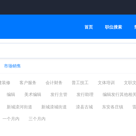
首页
职位搜索
市场销售
建装修
客户服务
会计财务
普工技工
文体培训
文职
管理运营
物流贸易
司机后勤
网络硬件
机械仪表
编辑
美术编辑
发行主管
发行助理
编辑发行其他相
摄影影视
能源环保
编辑发行
其他分类
福利待遇
新城滦河街道
新城滦城街道
滦县古城
东安各庄镇
杨柳庄镇
王店子镇
九百户镇
滦州经济开发区
其他
一个月内
三个月内