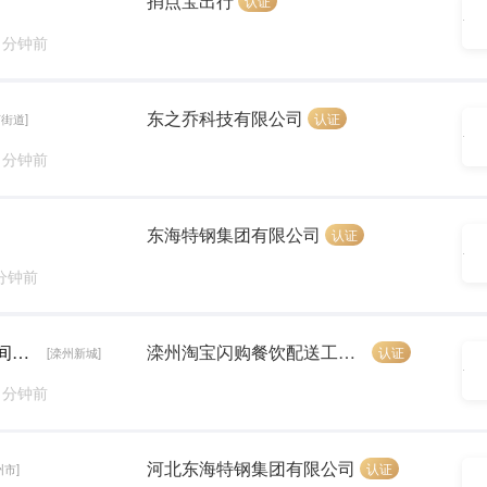
捎点宝出行
认证
0 分钟前
东之乔科技有限公司
认证
街道]
7 分钟前
东海特钢集团有限公司
认证
 分钟前
阿里旗下送餐员+暑期工（免费提供电动车+时间自由+可兼职）
滦州淘宝闪购餐饮配送工作室(个体工商户）
认证
[滦州新城]
8 分钟前
河北东海特钢集团有限公司
认证
州市]