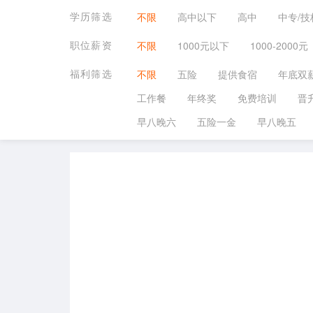
学历筛选
不限
高中以下
高中
中专/技
职位薪资
不限
1000元以下
1000-2000元
福利筛选
不限
五险
提供食宿
年底双
工作餐
年终奖
免费培训
晋
早八晚六
五险一金
早八晚五