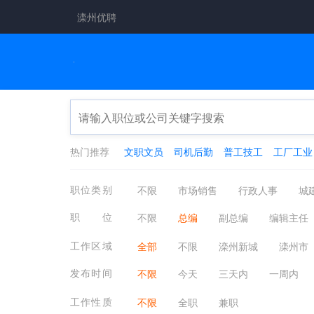
滦州优聘
热门推荐
文职文员
司机后勤
普工技工
工厂工业
职位类别
不限
市场销售
行政人事
城
工厂工业
餐饮休闲
金融保险
职位
不限
总编
副总编
编辑主任
翻译法律
轻工工艺
化工制药
工作区域
全部
不限
滦州新城
滦州市
小马庄镇
响嘡街道
古马镇
发布时间
不限
今天
三天内
一周内
工作性质
不限
全职
兼职