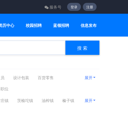
服务号
登录
注册
简历中心
校园招聘
蓝领招聘
信息发布
搜 索
文员
设计包装
百货零售
展开
咨询顾问
电子通讯
医疗美容
关职位
雷庄镇
茨榆坨镇
油榨镇
榛子镇
展开