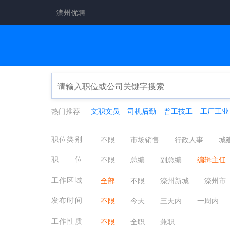
滦州优聘
热门推荐
文职文员
司机后勤
普工技工
工厂工业
职位类别
不限
市场销售
行政人事
城
工厂工业
餐饮休闲
金融保险
职位
不限
总编
副总编
编辑主任
翻译法律
轻工工艺
化工制药
工作区域
全部
不限
滦州新城
滦州市
小马庄镇
响嘡街道
古马镇
发布时间
不限
今天
三天内
一周内
工作性质
不限
全职
兼职