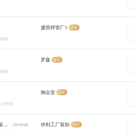
盛营焊管厂1
认证
分钟前
罗森
认证
分钟前
御众堂
认证
1 分钟前
男士 男士 装卸工 30-50岁 长年活 伊利工厂（ 薪资8000加）
伊利工厂装卸
认证
[滦州新城]