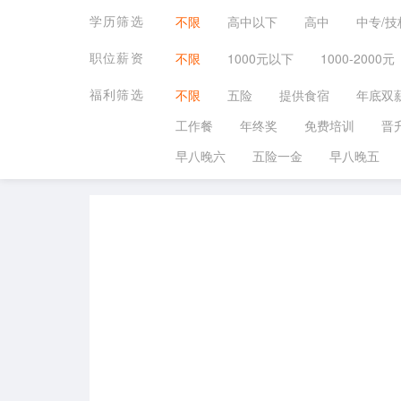
学历筛选
不限
高中以下
高中
中专/技
职位薪资
不限
1000元以下
1000-2000元
福利筛选
不限
五险
提供食宿
年底双
工作餐
年终奖
免费培训
晋
早八晚六
五险一金
早八晚五