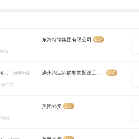
东海特钢集团有限公司
认证
分钟前
阿里旗下送餐员+暑期工（免费提供电动车+时间自由+可兼职）
滦州淘宝闪购餐饮配送工作室(个体工商户）
认证
[滦州新城]
1 分钟前
美团外卖
认证
 分钟前