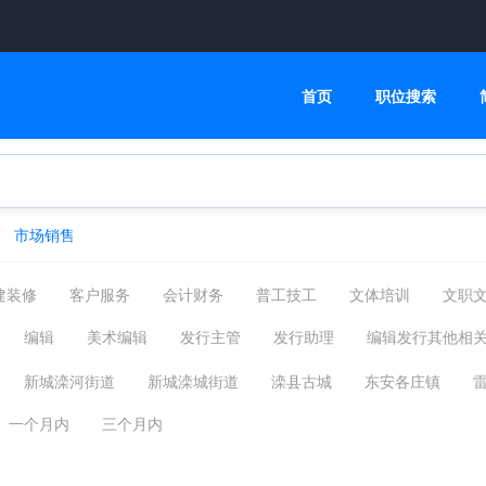
首页
职位搜索
市场销售
建装修
客户服务
会计财务
普工技工
文体培训
文职
管理运营
物流贸易
司机后勤
网络硬件
机械仪表
编辑
美术编辑
发行主管
发行助理
编辑发行其他相
摄影影视
能源环保
编辑发行
其他分类
福利待遇
新城滦河街道
新城滦城街道
滦县古城
东安各庄镇
杨柳庄镇
王店子镇
九百户镇
滦州经济开发区
其他
一个月内
三个月内