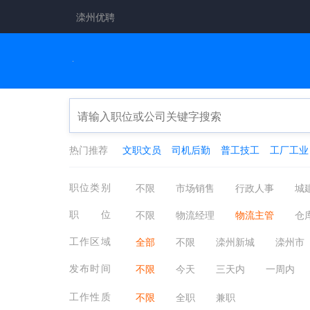
滦州优聘
热门推荐
文职文员
司机后勤
普工技工
工厂工业
职位类别
不限
市场销售
行政人事
城
工厂工业
餐饮休闲
金融保险
职位
不限
物流经理
物流主管
仓
翻译法律
轻工工艺
化工制药
船务人员
外销员
国际业务
工作区域
全部
不限
滦州新城
滦州市
小马庄镇
响嘡街道
古马镇
发布时间
不限
今天
三天内
一周内
工作性质
不限
全职
兼职