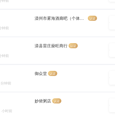
 分钟前
滦州市雾海酒廊吧（个体工商户）
认证
 分钟前
滦县雷庄燊旺商行
认证
 分钟前
御众堂
认证
8 分钟前
妙侬粥店
认证
1 小时前