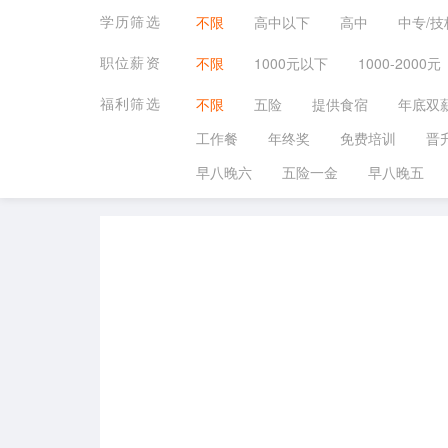
学历筛选
不限
高中以下
高中
中专/技
职位薪资
不限
1000元以下
1000-2000元
福利筛选
不限
五险
提供食宿
年底双
工作餐
年终奖
免费培训
晋
早八晚六
五险一金
早八晚五