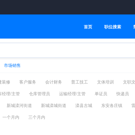
首页
职位搜索
市场销售
建装修
客户服务
会计财务
普工技工
文体培训
文职
管理运营
物流贸易
司机后勤
网络硬件
机械仪表
库经理/主管
仓库管理员
运输经理/主管
单证员
快递员
摄影影视
能源环保
编辑发行
其他分类
福利待遇
报关员
外贸员
驾驶员
物流贸易其他相关职位
新城滦河街道
新城滦城街道
滦县古城
东安各庄镇
杨柳庄镇
王店子镇
九百户镇
滦州经济开发区
其他
一个月内
三个月内