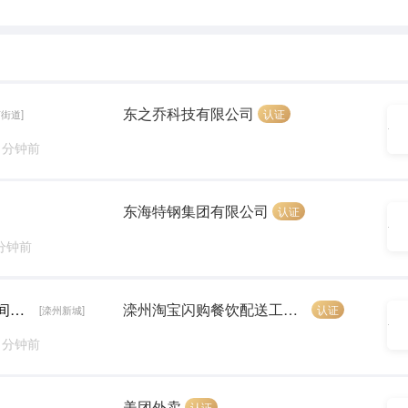
东之乔科技有限公司
认证
街道]
6 分钟前
东海特钢集团有限公司
认证
 分钟前
阿里旗下送餐员+暑期工（免费提供电动车+时间自由+可兼职）
滦州淘宝闪购餐饮配送工作室(个体工商户）
认证
[滦州新城]
8 分钟前
美团外卖
认证