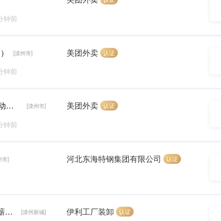
 分钟前
圈）
美团外卖
认证
[滦州市]
 分钟前
送餐员（有空就送 入职补贴300元 免费提供电动车）
美团外卖
认证
[滦州市]
 分钟前
河北东海特钢集团有限公司
认证
州市]
男士 男士 装卸工 30-50岁 长年活 伊利工厂（ 薪资8000加）
伊利工厂装卸
认证
[滦州新城]