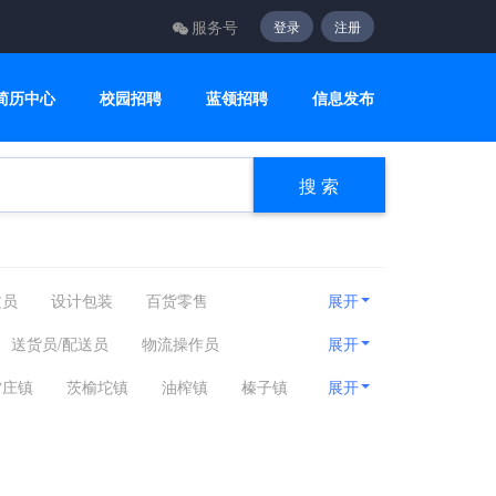
服务号
登录
注册
简历中心
校园招聘
蓝领招聘
信息发布
搜 索
文员
设计包装
百货零售
展开
咨询顾问
电子通讯
医疗美容
送货员/配送员
物流操作员
展开
雷庄镇
茨榆坨镇
油榨镇
榛子镇
展开