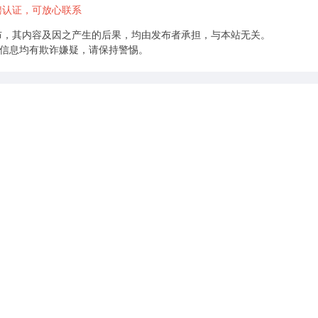
聘认证，可放心联系
布，其内容及因之产生的后果，均由发布者承担，与本站无关。
的信息均有欺诈嫌疑，请保持警惕。
0元/月
业务员（月休4天）
4000-6000元/月
唐山添百商贸有限公司
0元/月
业务员（三险）
4000-8000元/月
滦县奥美德装饰工程有限公司
0元/月
业务员（月休4天+三险）
4000-6000元/月
唐山添百商贸有限公司
0元/月
业务经理（三险+月休4天）
4000-6000元/月
衡德矿产品有限责任公司