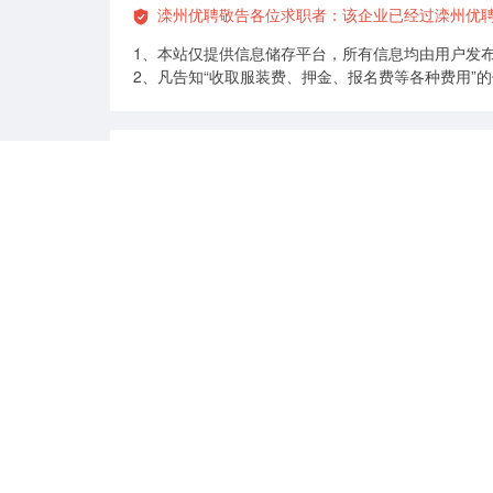
滦州优聘敬告各位求职者：该企业已经过滦州优
1、本站仅提供信息储存平台，所有信息均由用户发
2、凡告知“收取服装费、押金、报名费等各种费用”
可能感兴趣的职位
业务（提供食宿）
3500-600
唐山鑫川机械修理有限公司
厂家业务（三险，月休4天）
3000-600
滦州市丰成商贸有限公司
业务员
250
众兴彩板钢构
洽洽瓜子厂家业务
3000-500
滦州市晟颜融鑫商贸有限公司