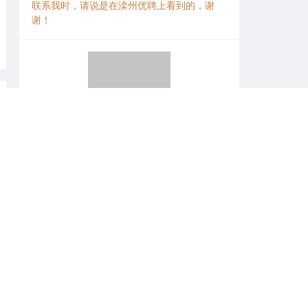
联系我时，请说是在滦州优聘上看到的，谢
谢！
微信扫一扫找工作
申请记录
汪女士
3 周前
田女士
4 周前
韩先生
4 周前
郑先生
4 周前
马先生
1 个月前