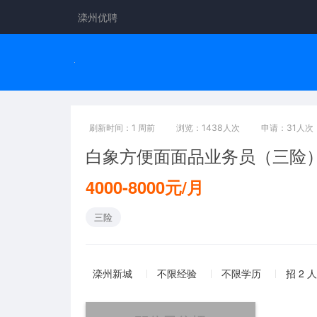
滦州优聘
刷新时间：1 周前
浏览：1438人次
申请：31人次
白象方便面面品业务员（三险
4000-8000元/月
三险
滦州新城
不限经验
不限学历
招 2 人